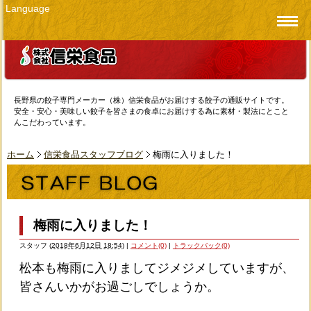
Language
長野県の餃子専門メーカー（株）信栄食品がお届けする餃子の通販サイトです。
安全・安心・美味しい餃子を皆さまの食卓にお届けする為に素材・製法にとこと
んこだわっています。
ホーム
信栄食品スタッフブログ
梅雨に入りました！
梅雨に入りました！
スタッフ
(
2018年6月12日 18:54
)
|
コメント(0)
|
トラックバック(0)
松本も梅雨に入りましてジメジメしていますが、
皆さんいかがお過ごしでしょうか。