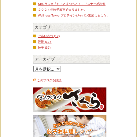
SBCラジオ「もっとまつもと！」リスナー感謝祭
２０２４年餃子教室始まりました。
Wellness Tokyo プロテインジャパン出展しました。
カテゴリ
ごあいさつ (12)
近況 (127)
餃子 (36)
アーカイブ
このブログを購読