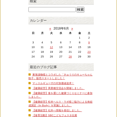
検索
カレンダー
«
2018年6月
»
日
月
火
水
木
金
土
1
2
3
4
5
6
7
8
9
10
11
12
13
14
15
16
17
18
19
20
21
22
23
24
25
26
27
28
29
30
最近のブログ記事
東海漬物様とコラボした「きゅうりのキューちゃん
餃子」販売スタートしました！
マッスルギョーザの付加価値追求！
【健康経営】異業種交流会を開催しました。
【健康経営】食を通じた健康づくりセミナーに参加
しました。
【健康経営】松本ヘルス・ラボ様ご協力による体組
成測定（In Body）を実施しました。
【健康経営】社外へ情報を発信しました。
【食育活動】SBCこどもフェスタ出展