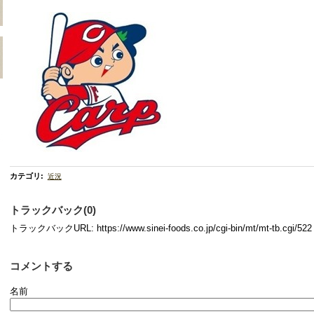
カテゴリ
:
近況
トラックバック(0)
トラックバックURL: https://www.sinei-foods.co.jp/cgi-bin/mt/mt-tb.cgi/522
コメントする
名前