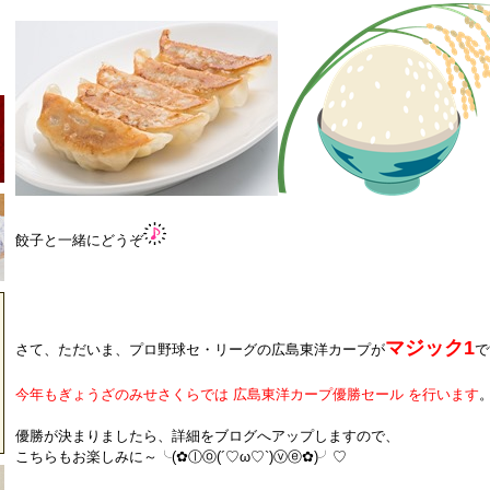
餃子と一緒にどうぞ
マジック1
さて、ただいま、プロ野球セ・リーグの広島東洋カープが
で
今年もぎょうざのみせさくらでは 広島東洋カープ優勝セール を行います
優勝が決まりましたら、詳細をブログへアップしますので、
こちらもお楽しみに～╰(✿ⓛⓞ(´♡ω♡`)ⓥⓔ✿)╯♡