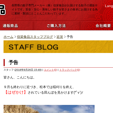
長野県の餃子専門メーカー（株）信栄食品がお届けする餃子の通販サ
Lang
イトです。安全・安心・美味しい餃子を皆さまの食卓にお届けする為
に素材・製法にとことんこだわっています。
ホーム
信栄食品スタッフブログ
近況
予告
予告
スタッフ
(
2018年9月26日 15:49
)
|
コメント(0)
|
トラックバック(0)
皆さん、こんにちは。
９月も終わりに近づき、松本では稲刈りを終え、
【はぜかけ】
されている田んぼを見かけます(*ﾟv`)ﾉ