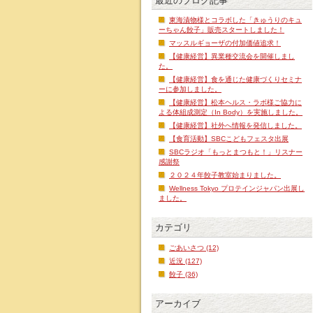
最近のブログ記事
東海漬物様とコラボした「きゅうりのキュ
ーちゃん餃子」販売スタートしました！
マッスルギョーザの付加価値追求！
【健康経営】異業種交流会を開催しまし
た。
【健康経営】食を通じた健康づくりセミナ
ーに参加しました。
【健康経営】松本ヘルス・ラボ様ご協力に
よる体組成測定（In Body）を実施しました。
【健康経営】社外へ情報を発信しました。
【食育活動】SBCこどもフェスタ出展
SBCラジオ「もっとまつもと！」リスナー
感謝祭
２０２４年餃子教室始まりました。
Wellness Tokyo プロテインジャパン出展し
ました。
カテゴリ
ごあいさつ (12)
近況 (127)
餃子 (36)
アーカイブ