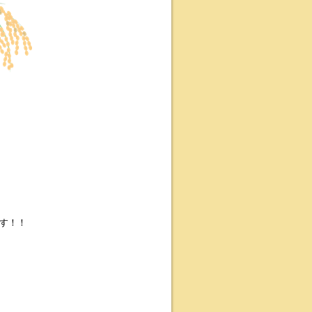
す！！
。