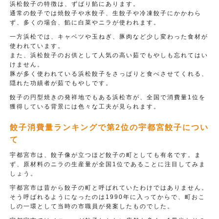
浜松餃子の特徴は、ずばり餡にあります。
通常の餃子では焼餃子や水餃子、生餃子や冷凍餃子にかかわら
ず、多くの場合、餡に白菜やニラが使われます。
一方浜松では、キャベツや玉ねぎ、豚肉など少し変わった食材が
使われています。
また、浜松餃子のお供として人気の高い茹でもやしも忘れてはい
けません。
豚が多く使われている浜松餃子をさっぱりと食べさせてくれる、
隠れた功績者が茹でもやしです。
餃子の円型焼きの発祥地でもある浜松市が、全国で消費量1位を
獲得している背景には色々な工夫が見られます。
餃子消費量ランキングで第2位の宇都宮餃子につい
て
宇都宮市は、餃子像が立つほど餃子の町としても有名です。ま
ず、原材料のニラの生産量が全国1位であることに注目してみま
しょう。
宇都宮市は昔から餃子の町と呼ばれていたわけではありません。
そう呼ばれるようになったのは1990年に入ってからで、町おこ
しの一環として当時の市職員が発案したものでした。