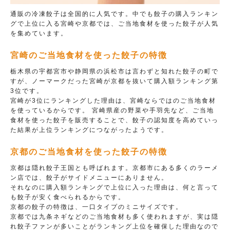
通販の冷凍餃子は全国的に人気です。中でも餃子の購入ランキン
グで上位に入る宮崎や京都では、ご当地食材を使った餃子が人気
を集めています。
宮崎のご当地食材を使った餃子の特徴
栃木県の宇都宮市や静岡県の浜松市は言わずと知れた餃子の町で
すが、ノーマークだった宮崎が京都を抜いて購入額ランキング第
3位です。
宮崎が3位にランキングした理由は、宮崎ならではのご当地食材
を使っているからです。 宮崎県産の野菜や手羽先など、ご当地
食材を使った餃子を販売することで、餃子の認知度を高めていっ
た結果が上位ランキングにつながったようです。
京都のご当地食材を使った餃子の特徴
京都は隠れ餃子王国とも呼ばれます。京都市にある多くのラーメ
ン店では、餃子がサイドメニューにありません。
それなのに購入額ランキングで上位に入った理由は、何と言って
も餃子が安く食べられるからです。
京都の餃子の特徴は、一口タイプのミニサイズです。
京都では九条ネギなどのご当地食材も多く使われますが、実は隠
れ餃子ファンが多いことがランキング上位を確保した理由なので