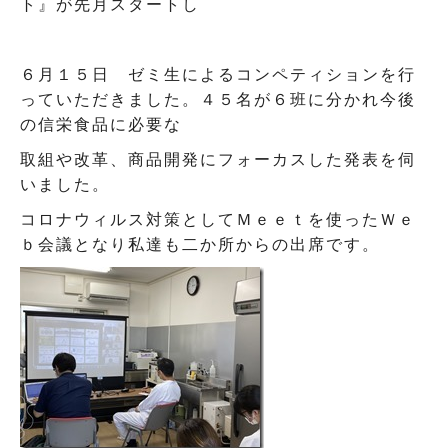
ト』が先月スタートし
６月１５日 ゼミ生によるコンペティションを行
っていただきました。４５名が６班に分かれ今後
の信栄食品に必要な
取組や改革、商品開発にフォーカスした発表を伺
いました。
コロナウィルス対策としてＭｅｅｔを使ったＷｅ
ｂ会議となり私達も二か所からの出席です。